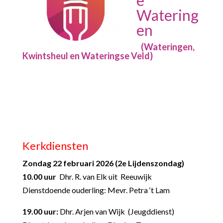
Watering
en
(Wateringen,
Kwintsheul en Wateringse Veld)
Kerkdiensten
Zondag 22 februari 2026 (2
e
Lijdenszondag)
10.00 uur
Dhr. R. van Elk uit Reeuwijk
Dienstdoende ouderling: Mevr. Petra ‘t Lam
19.00 uur:
Dhr. Arjen van Wijk (Jeugddienst)