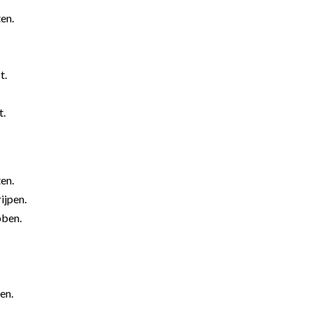
en.
t.
t.
en.
ijpen.
bben.
en.