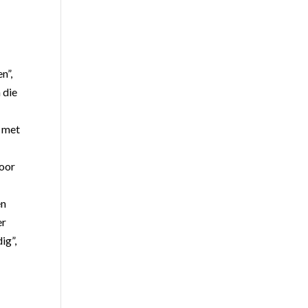
n”,
 die
s met
voor
en
er
ig”,