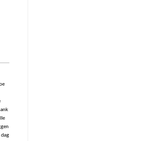
toe
e
bank
lle
ggen
e dag