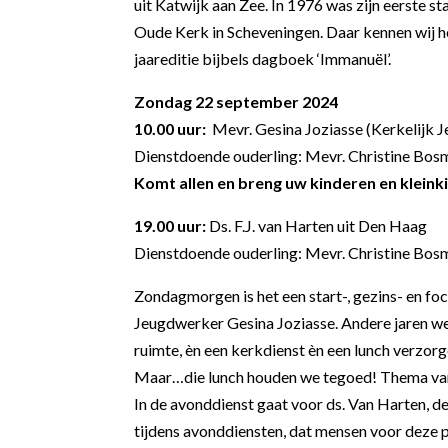
uit Katwijk aan Zee.
In 1976 was zijn eerste st
Oude Kerk in Scheveningen. Daar kennen wij he
jaareditie bijbels dagboek ‘Immanuël’.
Zondag 22 september 2024
10.00 uur:
Mevr. Gesina Joziasse (Kerkelijk
Dienstdoende ouderling: Mevr. Christine Bos
Komt allen en breng uw kinderen en klein
19.00 uur:
Ds. F.J. van Harten uit Den Haag
Dienstdoende ouderling: Mevr. Christine Bos
Zondagmorgen is het een start-, gezins- en fo
Jeugdwerker Gesina Joziasse. Andere jaren werd 
ruimte, èn een kerkdienst èn een lunch verzorge
Maar…die lunch houden we tegoed! Thema van
In de avonddienst gaat voor ds. Van Harten, d
tijdens avonddiensten, dat mensen voor deze 