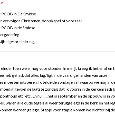
.nl
g PCOB in De Smidse
 vervolgde Christenen, doopkapel of voorzaal
 PCOB in de Smidse
ergadering
Bijbelgesprekskring,
einde. Toen we er nog voor stonden in mei jl. kreeg ik het er af en 
ee heb gehad, dat alles lag/ligt in de vaardige handen van onze
es moesten uitvoeren. Ik telde de zondagen af waarop we nog in d
eemoedig gevoel de laatste zondag dat ik voorin in de kerkenraads
 oponthoud etc. etc. En nu……het is september en de opbouw is in vo
r, waren alle oude tegels al weer teruggelegd in de kerk en het le
jl konden worden gelegd. Stapje voor stapje komen we dichter bij d