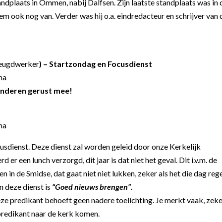
andplaats in Ommen, nabij Dalfsen. Zijn laatste standplaats was in 
m ook nog van. Verder was hij o.a. eindredacteur en schrijver van 
 Jeugdwerker
) – Startzondag en Focusdienst
ma
kinderen gerust mee!
ma
cusdienst. Deze dienst zal worden geleid door onze Kerkelijk
er een lunch verzorgd, dit jaar is dat niet het geval. Dit i.v.m. de
n in de Smidse, dat gaat niet niet lukken, zeker als het die dag reg
 deze dienst is
“Goed nieuws brengen”.
eze predikant behoeft geen nadere toelichting. Je merkt vaak, zek
predikant naar de kerk komen.