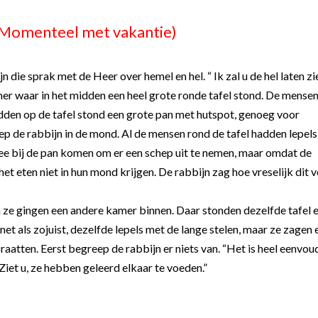
(Momenteel met vakantie)
n die sprak met de Heer over hemel en hel. “ Ik zal u de hel laten zie
mer waar in het midden een heel grote ronde tafel stond. De mensen
den op de tafel stond een grote pan met hutspot, genoeg voor
iep de rabbijn in de mond. Al de mensen rond de tafel hadden lepel
mee bij de pan komen om er een schep uit te nemen, maar omdat de
et eten niet in hun mond krijgen. De rabbijn zag hoe vreselijk dit 
 en ze gingen een andere kamer binnen. Daar stonden dezelfde tafel 
t als zojuist, dezelfde lepels met de lange stelen, maar ze zagen 
raatten. Eerst begreep de rabbijn er niets van. “Het is heel eenvoud
 Ziet u, ze hebben geleerd elkaar te voeden.”