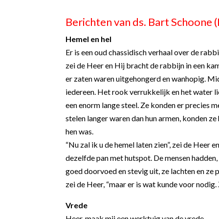
Berichten van ds. Bart Schoone
Hemel en hel
Er is een oud chassidisch verhaal over de rabbij
zei de Heer en Hij bracht de rabbijn in een ka
er zaten waren uitgehongerd en wanhopig. Mid
iedereen. Het rook verrukkelijk en het water l
een enorm lange steel. Ze konden er precies 
stelen langer waren dan hun armen, konden ze h
hen was.
“Nu zal ik u de hemel laten zien”, zei de Heer
dezelfde pan met hutspot. De mensen hadden, ne
goed doorvoed en stevig uit, ze lachten en ze p
zei de Heer, “maar er is wat kunde voor nodig.
Vrede
Heer, maak mij een werktuig van de vrede,