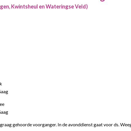
gen, Kwintsheul en Wateringse Veld)
jk
Gaag
Zee
Gaag
n graag gehoorde voorganger.
In de avonddienst gaat voor ds. Wee