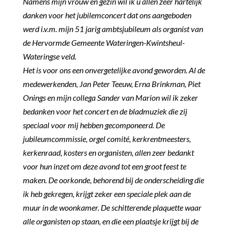
Namens mijn vrouw en gezin wil ik u allen zeer hartelijk
danken voor het jubilemconcert dat ons aangeboden
werd i.v.m. mijn 51 jarig ambtsjubileum als organist van
de Hervormde Gemeente Wateringen-Kwintsheul-
Wateringse veld.
Het is voor ons een onvergetelijke avond geworden. Al de
medewerkenden, Jan Peter Teeuw, Erna Brinkman, Piet
Onings en mijn collega Sander van Marion wil ik zeker
bedanken voor het concert en de bladmuziek die zij
speciaal voor mij hebben gecomponeerd. De
jubileumcommissie, orgel comité, kerkrentmeesters,
kerkenraad, kosters en organisten, allen zeer bedankt
voor hun inzet om deze avond tot een groot feest te
maken.
De oorkonde, behorend bij de onderscheiding die
ik heb gekregen, krijgt zeker een speciale plek aan de
muur in de woonkamer.
De schitterende plaquette waar
alle organisten op staan, en die een plaatsje krijgt bij de