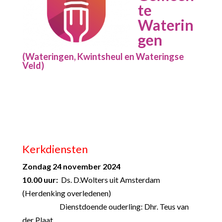
te
Waterin
gen
(Wateringen, Kwintsheul en Wateringse
Veld)
Kerkdiensten
Zondag 24 november 2024
10.00 uur:
Ds. D.Wolters uit Amsterdam
(Herdenking overledenen)
Dienstdoende ouderling: Dhr. Teus van
der Plaat