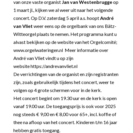
van onze vaste organist
Jan van Westenbrugge
op
1 maart jl., kijken we al weer uit naar het volgende
concert. Op D.V. zaterdag 5 april a.s. hoopt
André
van Vliet
weer eens op de orgelbank van ons Bätz-
Witteorgel plaats te nemen. Het programma kunt u
alvast bekijken op de website van het Orgelcomité;
www.orgelwateringen.nl
Meer informatie over
André van Vliet vindt u op zijn
website
https://andrevanvliet.nl
De verrichtingen van de organist en zijn registranten
zijn, zoals gebruikelijk tijdens het concert, weer te
volgen op 4 grote schermen voor in de kerk.
Het concert begint om 19.30 uur en de kerk is open
vanaf 19.00 uur. De toegangsprijs is ook voor 2025
nog steeds € 9,00 en € 8,00 voor 65+, incl. koffie of
thee na afloop van het concert. Kinderen t/m 16 jaar
hebben gratis toegang.