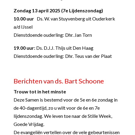
Zondag 13 april 2025 (7
e
Lijdenszondag)
10.00 uur
Ds. W. van Stuyvenberg uit Ouderkerk
a/d IJssel
Dienstdoende ouderling: Dhr. Jan Torn
19.00 uur:
Ds. D.J.J. Thijs uit Den Haag
Dienstdoende ouderling: Dhr. Teus van der Plaat
Berichten van ds. Bart Schoone
Trouw tot in het minste
Deze Samen is bestemd voor de 5
e
en 6
e
zondag in
de 40-dagentijd, zo u wilt voor de 6
e
en 7
e
lijdenszondag. We leven toe naar de Stille Week,
Goede Vrijdag.
De evangeliën vertellen over de vele gebeurtenissen