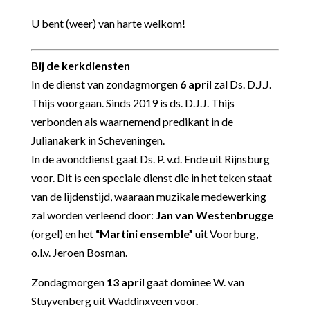
U bent (weer) van harte welkom!
Bij de kerkdiensten
In de dienst van zondagmorgen
6 april
zal Ds. D.J.J.
Thijs voorgaan. Sinds 2019 is ds. D.J.J. Thijs
verbonden als waarnemend predikant in de
Julianakerk in Scheveningen.
In de avonddienst gaat Ds. P. v.d. Ende uit Rijnsburg
voor. Dit is een speciale dienst die in het teken staat
van de lijdenstijd, waaraan muzikale medewerking
zal worden verleend door:
Jan van Westenbrugge
(orgel) en het
“Martini ensemble”
uit Voorburg,
o.l.v. Jeroen Bosman.
Zondagmorgen
13 april
gaat dominee W. van
Stuyvenberg uit Waddinxveen voor.