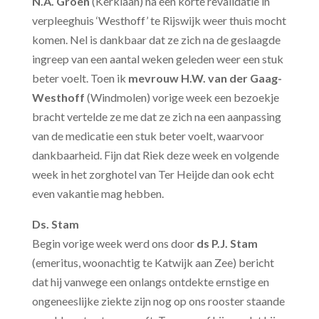
N.A. Groen
(Kerklaan) na een korte revalidatie in
verpleeghuis ‘Westhoff’ te Rijswijk weer thuis mocht
komen. Nel is dankbaar dat ze zich na de geslaagde
ingreep van een aantal weken geleden weer een stuk
beter voelt. Toen ik
mevrouw H.W. van der Gaag-
Westhoff
(Windmolen) vorige week een bezoekje
bracht vertelde ze me dat ze zich na een aanpassing
van de medicatie een stuk beter voelt, waarvoor
dankbaarheid. Fijn dat Riek deze week en volgende
week in het zorghotel van Ter Heijde dan ook echt
even vakantie mag hebben.
Ds. Stam
Begin vorige week werd ons door
ds P.J. Stam
(emeritus, woonachtig te Katwijk aan Zee) bericht
dat hij vanwege een onlangs ontdekte ernstige en
ongeneeslijke ziekte zijn nog op ons rooster staande