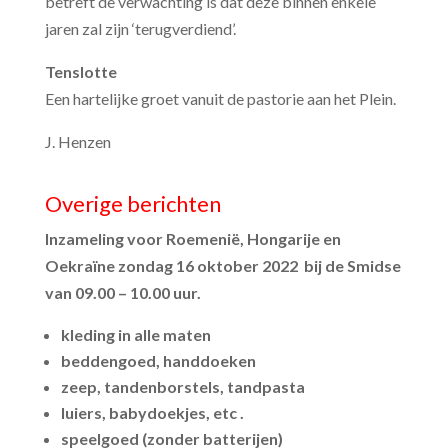
betreft de verwachting is dat deze binnen enkele
jaren zal zijn ‘terugverdiend’.
Tenslotte
Een hartelijke groet vanuit de pastorie aan het Plein.
J. Henzen
Overige berichten
Inzameling voor
Roemenië, Hongarije en
Oekraïne
zondag 16 oktober 2022 bij de
Smidse
van 09.00 – 10.00 uur.
kleding in alle maten
beddengoed, handdoeken
zeep, tandenborstels, tandpasta
luiers, babydoekjes, etc .
speelgoed (zonder batterijen)