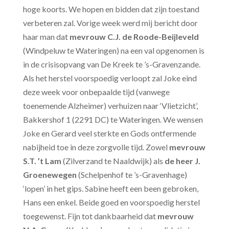
hoge koorts. We hopen en bidden dat zijn toestand
verbeteren zal. Vorige week werd mij bericht door
haar man dat
mevrouw C.J. de Roode-Beijleveld
(Windpeluw te Wateringen) na een val opgenomen is
in de crisisopvang van De Kreek te ’s-Gravenzande.
Als het herstel voorspoedig verloopt zal Joke eind
deze week voor onbepaalde tijd (vanwege
toenemende Alzheimer) verhuizen naar ‘Vlietzicht’,
Bakkershof 1 (2291 DC) te Wateringen. We wensen
Joke en Gerard veel sterkte en Gods ontfermende
nabijheid toe in deze zorgvolle tijd. Zowel
mevrouw
S.T. ’t Lam
(Zilverzand te Naaldwijk) als
de heer J.
Groenewegen
(Schelpenhof te ’s-Gravenhage)
‘lopen’ in het gips. Sabine heeft een been gebroken,
Hans een enkel. Beide goed en voorspoedig herstel
toegewenst. Fijn tot dankbaarheid dat
mevrouw