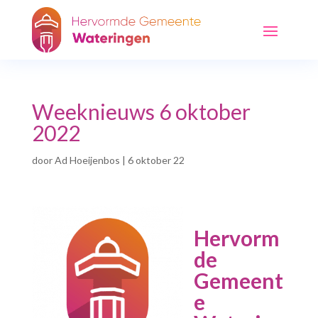
Weeknieuws 6 oktober
2022
door
Ad Hoeijenbos
|
6 oktober 22
Hervorm
de
Gemeent
e