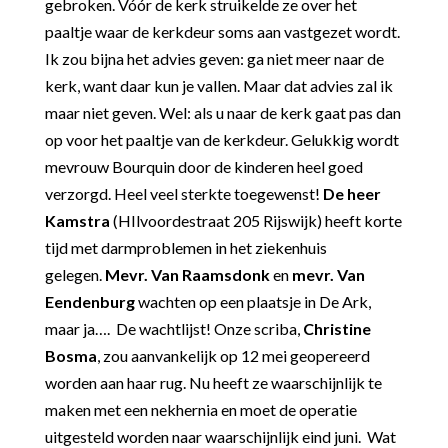
gebroken. Vóór de kerk struikelde ze over het
paaltje waar de kerkdeur soms aan vastgezet wordt.
Ik zou bijna het advies geven: ga niet meer naar de
kerk, want daar kun je vallen. Maar dat advies zal ik
maar niet geven. Wel: als u naar de kerk gaat pas dan
op voor het paaltje van de kerkdeur. Gelukkig wordt
mevrouw Bourquin door de kinderen heel goed
verzorgd. Heel veel sterkte toegewenst!
De heer
Kamstra
(HIlvoordestraat 205 Rijswijk) heeft korte
tijd met darmproblemen in het ziekenhuis
gelegen.
M
evr. Van Raamsdonk
en
mevr. Van
Eendenburg
wachten
op een plaatsje in De Ark,
maar ja…. De wachtlijst! Onze scriba,
Christine
Bosma
, zou aanvankelijk op 12 mei geopereerd
worden aan haar rug. Nu heeft ze waarschijnlijk te
maken met een nekhernia en moet de operatie
uitgesteld worden naar waarschijnlijk eind juni. Wat