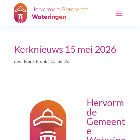
Kerknieuws 15 mei 2026
door
Frank Pronk
|
15 mei 26
Hervorm
de
Gemeent
e
Watering