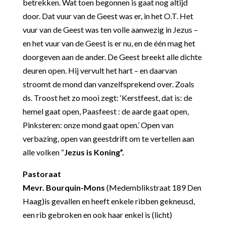
betrekken. Wat toen begonnen is gaat nog altijd
door. Dat vuur van de Geest was er, in het O.T. Het
vuur van de Geest was ten volle aanwezig in Jezus –
en het vuur van de Geest is er nu, en de één mag het
doorgeven aan de ander. De Geest breekt alle dichte
deuren open. Hij vervult het hart – en daarvan
stroomt de mond dan vanzelfsprekend over. Zoals
ds. Troost het zo mooi zegt:
‘
Kerstfeest, dat is: de
hemel gaat open,
Paasfeest : de aarde gaat open,
Pinksteren: onze mond gaat open.’ Open van
verbazing, open van geestdrift om te vertellen aan
alle volken “
Jezus is Koning”.
Pastoraat
Mevr. Bourquin-Mons
(Medemblikstraat 189 Den
Haag)is gevallen en heeft enkele ribben gekneusd,
een rib gebroken en ook haar enkel is (licht)