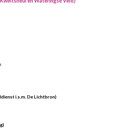
 Kwintsheul en Wateringse Veld)
n
enst i.s.m. De Lichtbron)
e
g)