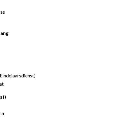
dse
zang
(Eindejaarsdienst)
at
st)
ma