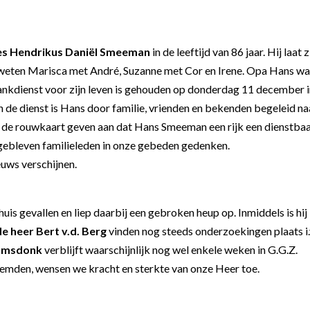
es Hendrikus Daniël Smeeman
in de leeftijd van 86 jaar. Hij laat z
 weten Marisca met André, Suzanne met Cor en Irene. Opa Hans w
dankdienst voor zijn leven is gehouden op donderdag 11 december i
de dienst is Hans door familie, vrienden en bekenden begeleid na
e rouwkaart geven aan dat Hans Smeeman een rijk een dienstba
rgebleven familieleden in onze gebeden gedenken.
euws verschijnen.
huis gevallen en liep daarbij een gebroken heup op. Inmiddels is hij 
de heer Bert v.d. Berg
vinden nog steeds onderzoekingen plaats i.
amsdonk
verblijft waarschijnlijk nog wel enkele weken in G.G.Z.
enoemden, wensen we kracht en sterkte van onze Heer toe.