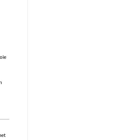
oie
n
u
het