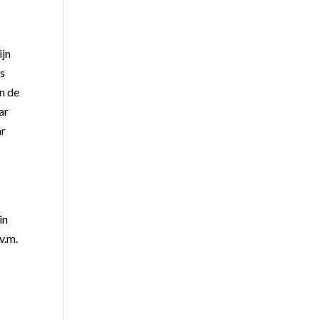
ijn
as
n de
ar
ar
in
v.m.