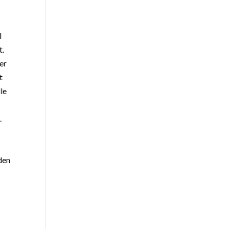
l
t.
er
t
lle
.
den