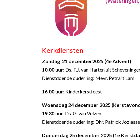
(Wateringen,
Kerkdiensten
Zondag 21 december2025
(4
e
Advent)
10.00 uur:
Ds
.
F.J. van Harten uit Scheveninge
Dienstdoende ouderling: Mevr. Petra ‘t Lam
16.00 uur:
Kinderkerstfeest
Woensdag 24 december 2025 (Kerstavonddi
1
9.30 uur
Ds. G. van Velzen
Dienstdoende ouderling: Dhr. Patrick Joziass
Donderdag 25 december 2025 (1
e
Kerstda