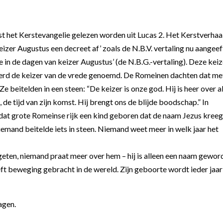
t het Kerstevangelie gelezen worden uit Lucas 2. Het Kerstverhaa
eizer Augustus een decreet af’ zoals de N.B.V. vertaling nu aangeef
 in de dagen van keizer Augustus’ (de N.B.G.-vertaling). Deze keiz
werd de keizer van de vrede genoemd. De Romeinen dachten dat me
 beitelden in een steen: “De keizer is onze god. Hij is heer over a
, de tijd van zijn komst. Hij brengt ons de blijde boodschap.”
In
n dat grote Romeinse rijk een kind geboren dat de naam Jezus kreeg
emand beitelde iets in steen. Niemand weet meer in welk jaar het
geten, niemand praat meer over hem – hij is alleen een naam gewor
eft beweging gebracht in de wereld. Zijn geboorte wordt ieder jaar
agen.