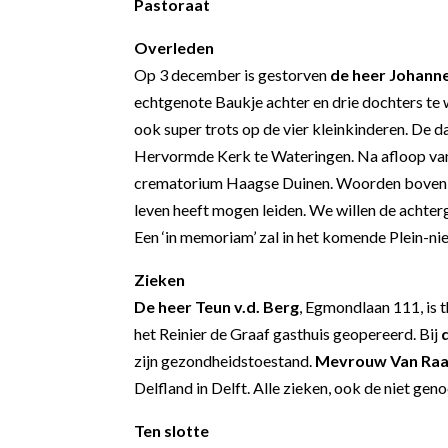
Pastoraat
Overleden
Op 3 december is gestorven
de heer Johann
echtgenote Baukje achter en drie dochters te
ook super trots op de vier kleinkinderen. De 
Hervormde Kerk te Wateringen. Na afloop van 
crematorium Haagse Duinen. Woorden boven d
leven heeft mogen leiden. We willen de achte
Een ‘in memoriam’ zal in het komende Plein-ni
Zieken
De heer Teun v.d. Berg
, Egmondlaan 111, is t
het Reinier de Graaf gasthuis geopereerd. Bij
zijn gezondheidstoestand.
Mevrouw Van Ra
Delfland in Delft. Alle zieken, ook de niet g
Ten slotte