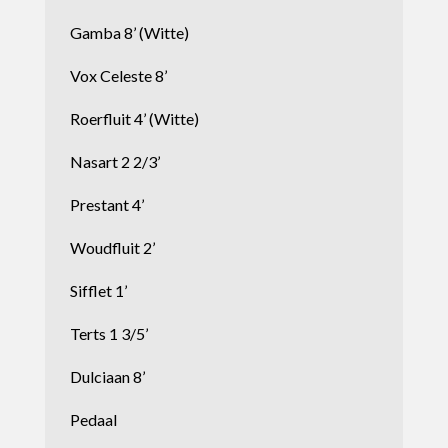
Gamba 8’ (Witte)
Vox Celeste 8’
Roerfluit 4’ (Witte)
Nasart 2 2/3’
Prestant 4’
Woudfluit 2’
Sifflet 1’
Terts 1 3/5’
Dulciaan 8’
Pedaal