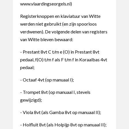
www.vlaardingseorgels.nl)
Registerknoppen en klaviatuur van Witte
werden niet gebruikt (en zijn spoorloos
verdwenen). De volgende delen van registers
van Witte bleven bewaard:
- Prestant 8vt C t/m e (O) in Prestant 8vt
pedaal, f(O) t/m f als F t/m f in Koraalbas 4vt
pedaal;
- Octaaf 4vt (op manuaal I);
- Trompet 8vt (op manuaal I, stevels
gewijzigd);
- Viola 8vt (als Gamba 8vt op manuaal II);
- Holfluit 8vt (als Holpijp 8vt op manuaal II);