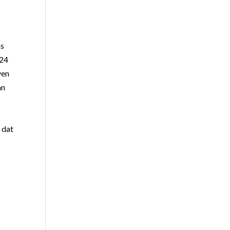
as
 24
ven
an
 dat