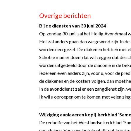
Overige berichten
Bij de diensten van 30 juni 2024
Op zondag 30 juni, zal het Heilig Avondmaal
Het zal anders gaan dan we gewend zijn. In de 
worden neergezet. De diakenen hebben met elk
Schotse manier doen, dat wil zeggen dat de sc
worden uitgedeeld door de diaconie in de beke
iedereen even anders zijn, voor u, voor de pre
de diakenen en de kosters volgen, dan moet he
In de avonddienst zal er een zangdienst zijn, w
Ik wil u oproepen om te komen, met velen zinge
Wijziging aanleveren kopij kerkblad ‘Same
De redactie van het Westlandse kerkblad “Sam
verschijnen.
Voor ons betekent dit dat kopij 