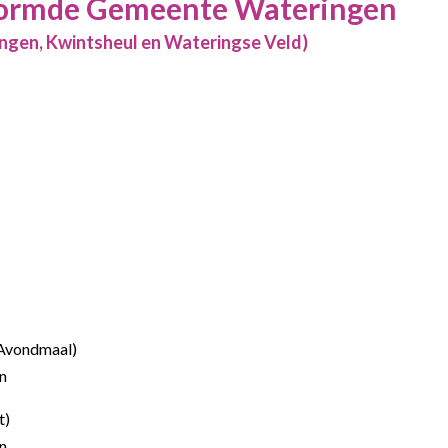
ormde Gemeente Wateringen
gen, Kwintsheul en Wateringse Veld)
g Avondmaal)
n
t)
n