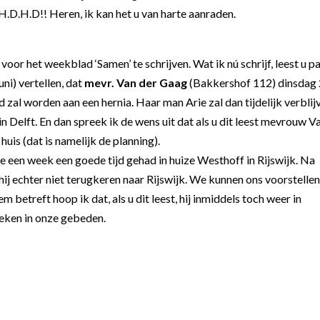
D.H.D!! Heren, ik kan het u van harte aanraden.
voor het weekblad ‘Samen’ te schrijven. Wat ik nú schrijf, leest u p
uni) vertellen, dat
mevr. Van der Gaag
(Bakkershof 112) dinsdag
d zal worden aan een hernia. Haar man Arie zal dan tijdelijk verblij
n Delft. En dan spreek ik de wens uit dat als u dit leest mevrouw V
uis (dat is namelijk de planning).
 een week een goede tijd gehad in huize Westhoff in Rijswijk. Na
 hij echter niet terugkeren naar Rijswijk. We kunnen ons voorstellen
betreft hoop ik dat, als u dit leest, hij inmiddels toch weer in
eken in onze gebeden.
.