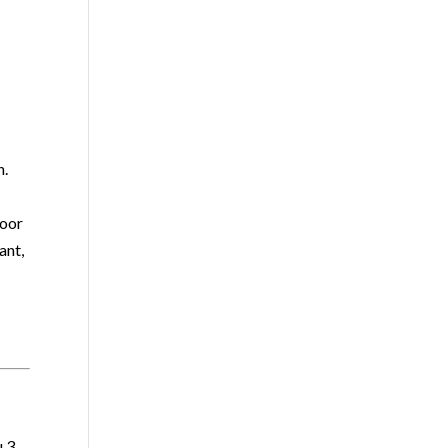
n.
voor
ant,
u 3