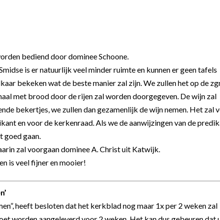
 worden bediend door dominee Schoone.
Smidse is er natuurlijk veel minder ruimte en kunnen er geen tafels
aar bekeken wat de beste manier zal zijn. We zullen het op de zg
haal met brood door de rijen zal worden doorgegeven. De wijn zal
nde bekertjes, we zullen dan gezamenlijk de wijn nemen. Het zal 
dikant en voor de kerkenraad. Als we de aanwijzingen van de predik
t goed gaan.
aarin zal voorgaan dominee A. Christ uit Katwijk.
n is veel fijner en mooier!
n’
en”, heeft besloten dat het kerkblad nog maar 1x per 2 weken zal
moet worden aangeleverd voor 2 weken. Het kan dus gebeuren dat 