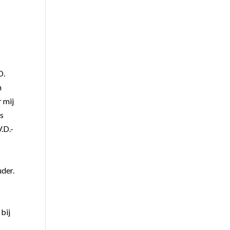
D.
n
 mij
as
.D.-
uder.
bij