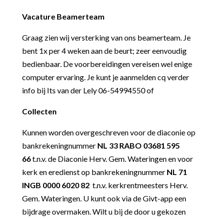
Vacature Beamerteam
Graag zien wij versterking van ons beamerteam. Je
bent 1x per 4 weken aan de beurt; zeer eenvoudig
bedienbaar. De voorbereidingen vereisen wel enige
computer ervaring. Je kunt je aanmelden cq verder
info bij Its van der Lely 06-54994550 of
Collecten
Kunnen worden overgeschreven voor de diaconie op
bankrekeningnummer
NL 33 RABO 03681 595
66
t.n.v. de Diaconie Herv. Gem. Wateringen en voor
kerk en eredienst op bankrekeningnummer
NL 71
INGB 0000 6020 82
t.n.v. kerkrentmeesters Herv.
Gem. Wateringen. U kunt ook via de Givt-app een
bijdrage overmaken. Wilt u bij de door u gekozen