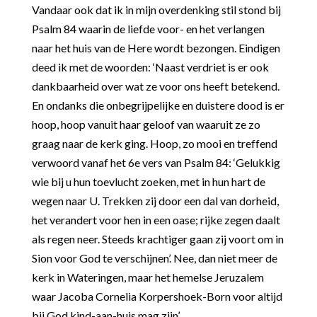
Vandaar ook dat ik in mijn overdenking stil stond bij
Psalm 84 waarin de liefde voor- en het verlangen
naar het huis van de Here wordt bezongen. Eindigen
deed ik met de woorden: ‘Naast verdriet is er ook
dankbaarheid over wat ze voor ons heeft betekend.
En ondanks die onbegrijpelijke en duistere dood is er
hoop, hoop vanuit haar geloof van waaruit ze zo
graag naar de kerk ging. Hoop, zo mooi en treffend
verwoord vanaf het 6e vers van Psalm 84: ‘Gelukkig
wie bij u hun toevlucht zoeken, met in hun hart de
wegen naar U. Trekken zij door een dal van dorheid,
het verandert voor hen in een oase; rijke zegen daalt
als regen neer. Steeds krachtiger gaan zij voort om in
Sion voor God te verschijnen’. Nee, dan niet meer de
kerk in Wateringen, maar het hemelse Jeruzalem
waar Jacoba Cornelia Korpershoek-Born voor altijd
bij God kind-aan-huis mag zijn’.