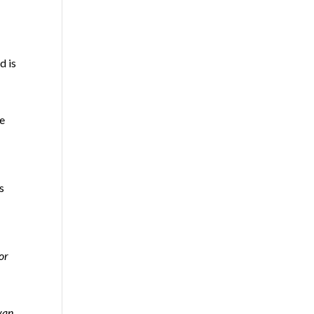
d is
de
s
or
van