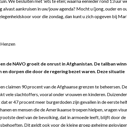
uin. We besluiten met ‘iets te eten’, waarna eenieder rond 13 uur w
ag alvast aankruisen in uw/jouw agenda? Mocht u (jong, ouder en o
gelegenheidskoor voor die zondag, dan kunt u zich opgeven bij Mar
n Henzen
 en de NAVO groeit de onrust in Afghanistan. De taliban win
 en dorpen die door de regering bezet waren. Deze situatie
n en claimen 90 procent van de Afghaanse grenzen te beheersen. D
kt vele slachtoffers, vooral onder vrouwen en kinderen. Duizende
dat er 47 procent meer burgerdoden zijn gevallen in de eerste hel
fghanen en mensen die de Amerikaanse troepen hielpen, vragen vis
ootste deel van de bevolking, dat in armoede leeft, blijft door de
sbehoeften. Dit geldt ook voor de kleine groep geheime gelovigen