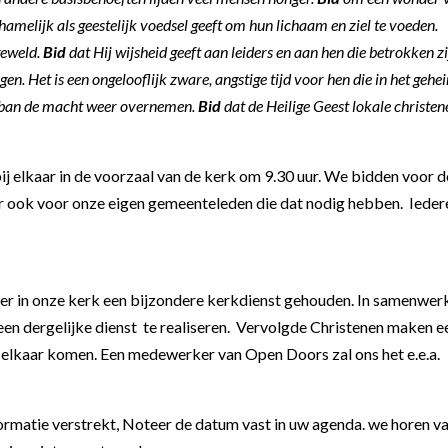
hamelijk als geestelijk voedsel geeft om hun lichaam en ziel te voeden.
geweld.
Bid
dat Hij wijsheid geeft aan leiders en aan hen die betrokken z
gen. Het is een ongelooflijk zware, angstige tijd voor hen die in het gehe
liban de macht weer overnemen.
Bid
dat de Heilige Geest lokale christen
j elkaar in de voorzaal van de kerk om 9.30 uur. We bidden voor d
r ook voor onze eigen gemeenteleden die dat nodig hebben. Iede
er in onze kerk een bijzondere kerkdienst gehouden. In samenwer
en dergelijke dienst te realiseren. Vervolgde Christenen maken e
ij elkaar komen. Een medewerker van Open Doors zal ons het e.e.a.
ormatie verstrekt, Noteer de datum vast in uw agenda. we horen v