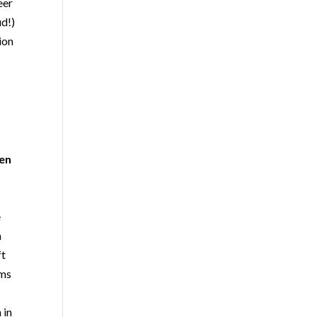
eer
ud!)
ion
nen
e
n
ft
ums
 in