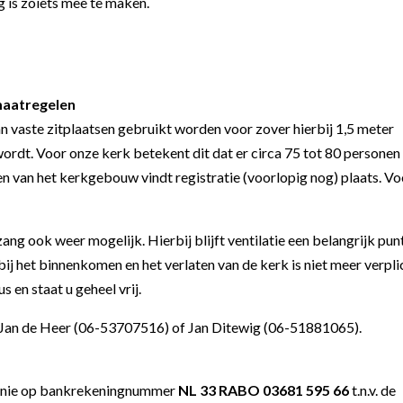
g is zoiets mee te maken.
maatregelen
n vaste zitplaatsen gebruikt worden voor zover hierbij 1,5 meter
rdt. Voor onze kerk betekent dit dat er circa 75 tot 80 personen
n van het kerkgebouw vindt registratie (voorlopig nog) plaats. Vo
zang ook weer mogelijk. Hierbij blijft ventilatie een belangrijk pun
j het binnenkomen en het verlaten van de kerk is niet meer verpli
s en staat u geheel vrij.
t Jan de Heer (06-53707516) of Jan Ditewig (06-51881065).
onie op bankrekeningnummer
NL 33 RABO 03681 595 66
t.n.v. de