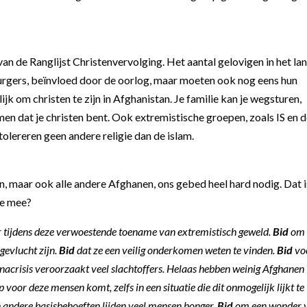
 van
de Ranglijst Christenvervolging
. Het aantal gelovigen in het lan
e burgers, beïnvloed door de oorlog, maar moeten ook nog eens hun
jk om christen te zijn in Afghanistan. Je familie kan je wegsturen,
en dat je christen bent. Ook extremistische groepen, zoals IS en 
j tolereren geen andere religie dan de islam.
, maar ook alle andere Afghanen, ons gebed heel hard nodig. Dat i
je mee?
 tijdens deze verwoestende toename van extremistisch geweld.
Bid
om
gevlucht zijn.
Bid
dat ze een veilig onderkomen weten te vinden.
Bid
vo
onacrisis veroorzaakt veel slachtoffers. Helaas hebben weinig Afghanen
p voor deze mensen komt, zelfs in een situatie die dit onmogelijk lijkt te
n andere basisbehoeften lijden veel mensen honger.
Bid
om een wonder 