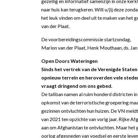
gezellig en informatief samenzijn in onze kerkt
naar huis kan terugkeren. Wilt u/jij deze zond
het leuk vinden om deel uit te maken van het 
van der Plaat.
De voorbereidingscommissie startzondag,
Marion van der Plaat, Henk Mouthaan, ds. Ja
Open Doors Wateringen
Sinds het vertrek van de Verenigde Staten
opnieuw terrein en heroverden vele steden
vraagt dringend om ons gebed.
De taliban namen al ruim honderd districten i
opkomst van de terroristische groepering maa
gezinnen ontvluchten hun huizen. De VN meldt 
van 2021 ten opzichte van vorig jaar. Rijke A
aan om Afghanistan te ontvluchten. Maar het gr
oorlog afgesneden van voedsel en eerste leven