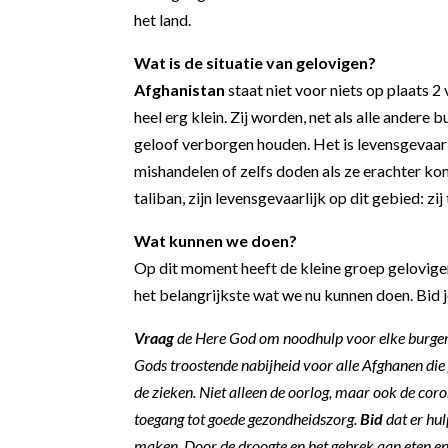
het land.
Wat is de situatie van gelovigen?
Afghanistan
staat niet voor niets op plaats 2
heel erg klein. Zij worden, net als alle ander
geloof verborgen houden. Het is levensgevaarli
mishandelen of zelfs doden als ze erachter kom
taliban, zijn levensgevaarlijk op dit gebied: zi
Wat kunnen we doen?
Op dit moment heeft de kleine groep gelovigen
het belangrijkste wat we nu kunnen doen. Bid 
Vraag
de Here God om noodhulp voor elke burger
Gods troostende nabijheid voor alle Afghanen die 
de zieken. Niet alleen de oorlog, maar ook de cor
toegang tot goede gezondheidszorg.
Bid
dat er hul
maken.
Door de droogte en het gebrek aan eten e