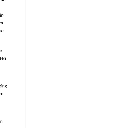
ijn
im
en
e
reen
king
en
an