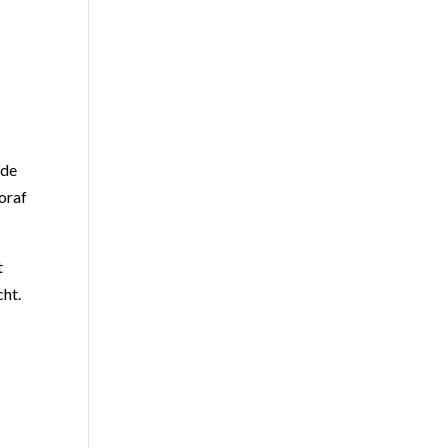
 de
oraf
t
cht.