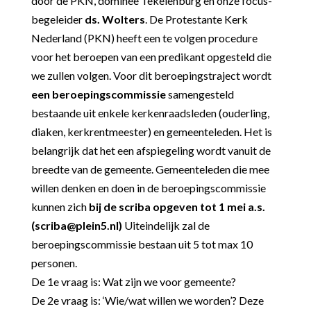
door de PKN, dominee Tekelenburg en onze focus-
begeleider
ds. Wolters
. De Protestante Kerk
Nederland (PKN) heeft een te volgen procedure
voor het beroepen van een predikant opgesteld die
we zullen volgen.
Voor dit beroepingstraject wordt
een beroepingscommissie
samengesteld
bestaande uit
enkele kerkenraadsleden (ouderling,
diaken, kerkrentmeester) en gemeenteleden. Het is
belangrijk dat het een afspiegeling wordt vanuit de
breedte van de gemeente.
Gemeenteleden die mee
willen denken en doen in de beroepingscommissie
kunnen
zich
bij de
scriba opgeven tot 1 mei a.s.
(scriba@plein5.nl)
Uiteindelijk zal de
beroepingscommissie bestaan uit 5 tot max 10
personen.
De 1
e
vraag is: Wat zijn we voor gemeente?
De 2
e
vraag is: ‘Wie/wat willen we worden’? Deze