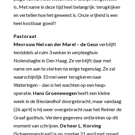
is. Met name in deze tijd heel belangrijk: terugkijken
en vertellen hoe het geweest is. Onze vrijheid is een
heel kostbaar goed!!
Pastoraat
Mevrouw Nel van der Marel – de Geus
verblijft
inmiddels al ruim 3 weken in verpleeghuis
Nolenshaghe in Den Haag. Ze verblijft daar met
name om aan te sterken na enige tegenslag. Ze zal
waarschijnlijk 10 mei weer terugkeren naar
Wateringen – dan is het wachten op een heup-
operatie.
Hans Groenewegen
heeft een kleine
week in de Bieslandhof doorgebracht, maar vandaag
(26 april) is hij weer overgebracht naar het Reinier de
Graaf gasthuis. Verdere gegevens ontbreken op dit
moment van schrijven.
De heer L. Korving
(Schaepmanstraat) is op zondag 21 april met spoed