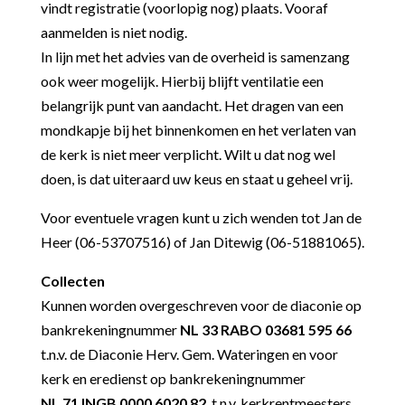
vindt registratie (voorlopig nog) plaats. Vooraf
aanmelden is niet nodig.
In lijn met het advies van de overheid is samenzang
ook weer mogelijk. Hierbij blijft ventilatie een
belangrijk punt van aandacht.
Het dragen van een
mondkapje bij het binnenkomen en het verlaten van
de kerk is niet meer verplicht. Wilt u dat nog wel
doen, is dat uiteraard uw keus en staat u geheel vrij.
Voor eventuele vragen kunt u zich wenden tot Jan de
Heer (06-53707516) of Jan Ditewig (06-51881065).
Collecten
Kunnen worden overgeschreven voor de diaconie op
bankrekeningnummer
NL 33 RABO 03681 595 66
t.n.v. de Diaconie Herv. Gem. Wateringen en voor
kerk en eredienst op bankrekeningnummer
NL 71 INGB 0000 6020 82
t.n.v. kerkrentmeesters