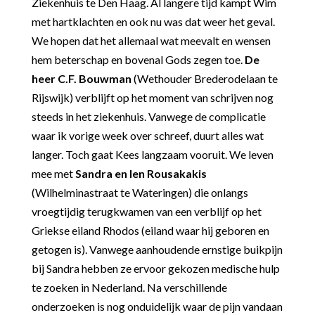
Ziekenhuis te Den Haag. Al langere tijd kampt Wim
met hartklachten en ook nu was dat weer het geval.
We hopen dat het allemaal wat meevalt en wensen
hem beterschap en bovenal Gods zegen toe.
De
heer C.F. Bouwman
(Wethouder Brederodelaan te
Rijswijk) verblijft op het moment van schrijven nog
steeds in het ziekenhuis. Vanwege de complicatie
waar ik vorige week over schreef, duurt alles wat
langer. Toch gaat Kees langzaam vooruit. We leven
mee met
Sandra en len Rousakakis
(Wilhelminastraat te Wateringen) die onlangs
vroegtijdig terugkwamen van een verblijf op het
Griekse eiland Rhodos (eiland waar hij geboren en
getogen is). Vanwege aanhoudende ernstige buikpijn
bij Sandra hebben ze ervoor gekozen medische hulp
te zoeken in Nederland. Na verschillende
onderzoeken is nog onduidelijk waar de pijn vandaan