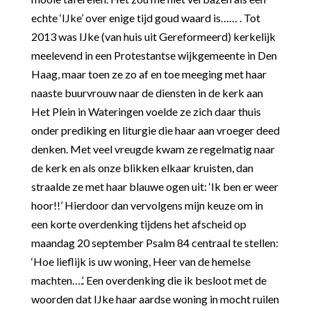
echte ‘IJke’ over enige tijd goud waard is…… . Tot
2013 was IJke (van huis uit Gereformeerd) kerkelijk
meelevend in een Protestantse wijkgemeente in Den
Haag, maar toen ze zo af en toe meeging met haar
naaste buurvrouw naar de diensten in de kerk aan
Het Plein in Wateringen voelde ze zich daar thuis
onder prediking en liturgie die haar aan vroeger deed
denken. Met veel vreugde kwam ze regelmatig naar
de kerk en als onze blikken elkaar kruisten, dan
straalde ze met haar blauwe ogen uit: ‘Ik ben er weer
hoor!!’ Hierdoor dan vervolgens mijn keuze om in
een korte overdenking tijdens het afscheid op
maandag 20 september Psalm 84 centraal te stellen:
‘Hoe lieflijk is uw woning, Heer van de hemelse
machten….’. Een overdenking die ik besloot met de
woorden dat IJke haar aardse woning in mocht ruilen