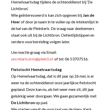
Hemelvaartsdag tijdens de ochtenddienst bij ‘De
Lichtbron’.
Wie geïnteresseerd is kan zich opgeven bij
Jan de
Heer
of door je naam in te vullen op de intekenlijst in
de hal van de Pleinkerk. De vraag naar deelnemers
staat ook uit bij de Lichtbron. Oefentijdstippen en
verdere voorbereiding volgen later.
Uw reactie graag via Email:
secretaris.krm@plein5.nl
of tel: 06 53707516.
Fietstocht Hemelvaartsdag
Op Hemelvaartsdag, dat is dit jaar op 26 mei, is er
weer na de ochtenddienst onze jaarlijkse fietstocht
gepland. Deze kan nu, als het weer mee zit, dit jaar
gelukkig weer doorgaan. We gaan gezamenlijk met
De Lichtbron
op pad.
We starten vanuit de voorzaal van de Herv. Kerk.