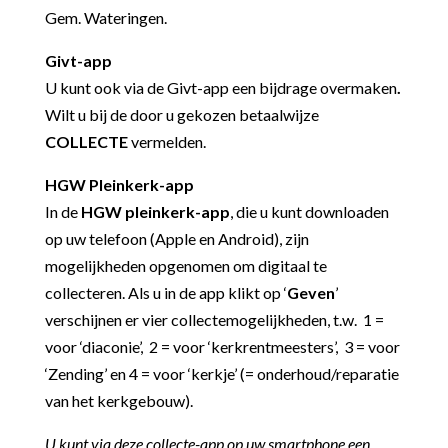
Gem. Wateringen.
Givt-app
U kunt ook via de Givt-app een bijdrage overmaken
.
Wilt u bij de door u gekozen betaalwijze
COLLECTE
vermelden.
HGW Pleinkerk-app
In de
HGW pleinkerk-app
, die u kunt downloaden
op uw telefoon (Apple en Android), zijn
mogelijkheden opgenomen om digitaal te
collecteren. Als u in de app klikt op ‘
Geven
’
verschijnen er vier collectemogelijkheden, t.w. 1 =
voor ‘diaconie’, 2 = voor ‘kerkrentmeesters’, 3 = voor
‘Zending’ en 4 = voor ‘kerkje’ (= onderhoud/reparatie
van het kerkgebouw).
U kunt via deze collecte-app op uw smartphone een