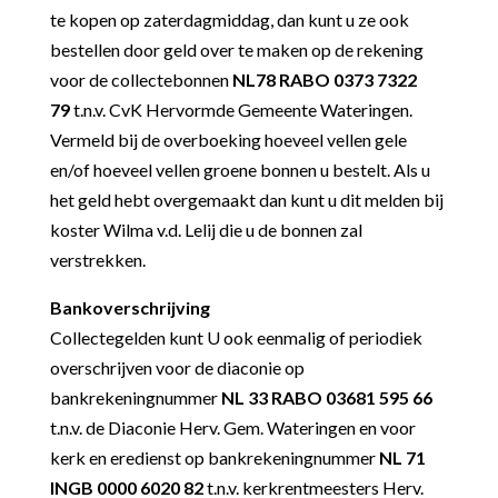
te kopen op zaterdagmiddag, dan kunt u ze ook
bestellen door geld over te maken op de rekening
voor de collectebonnen
NL78 RABO 0373 7322
79
t.n.v. CvK Hervormde Gemeente Wateringen.
Vermeld bij de overboeking hoeveel vellen gele
en/of hoeveel vellen groene bonnen u bestelt. Als u
het geld
hebt overgemaakt dan kunt u dit melden bij
koster Wilma v.d. Lelij die u de bonnen zal
verstrekken.
Bankoverschrijving
Collectegelden kunt U ook eenmalig of periodiek
overschrijven voor de diaconie op
bankrekeningnummer
NL 33 RABO 03681 595 66
t.n.v. de Diaconie Herv. Gem. Wateringen en voor
kerk en eredienst op bankrekeningnummer
NL 71
INGB 0000 6020 82
t.n.v. kerkrentmeesters Herv.