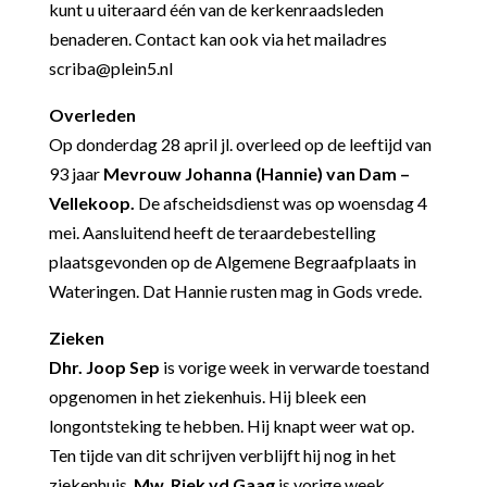
kunt u uiteraard één van de kerkenraadsleden
benaderen. Contact kan ook via het mailadres
scriba@plein5.nl
Overleden
Op donderdag 28 april jl. overleed op de leeftijd van
93 jaar
Mevrouw Johanna (Hannie) van Dam –
Vellekoop.
De afscheidsdienst was op woensdag 4
mei. Aansluitend heeft de teraardebestelling
plaatsgevonden op de Algemene Begraafplaats in
Wateringen. Dat Hannie rusten mag in Gods vrede.
Zieken
Dhr. Joop Sep
is vorige week in verwarde toestand
opgenomen in het ziekenhuis. Hij bleek een
longontsteking te hebben. Hij knapt weer wat op.
Ten tijde van dit schrijven verblijft hij nog in het
ziekenhuis.
Mw. Riek vd Gaag
is vorige week