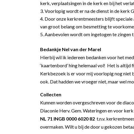
kerk, verplaatsingen in de kerk en bij het ve
Voorlopig wordt er na de dienst in de kerk
Door onze kerkrentmeesters blijft speciale 
van groot belang om besmetting te voorkome
Aanbevolen wordt om ingetogen te zingen ti
Bedankje Nel van der Marel
Hierbij wil ik iedereen bedanken voor het med
‘kaartenbord’ hing helemaal vol! Het is altijd
Kerkbezoek is er voor mij voorlopig nog niet bi
ook. Dat hadden we vroeger niet, maar wel moo
Collecten
Kunnen worden overgeschreven voor de diac
Diaconie Herv. Gem. Wateringen en voor ker
NL 71 INGB 0000 6020 82
t.n.v. kerkrentmee
overmaken. Wilt u bij de door u gekozen be