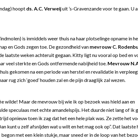
ndag) hoopt
ds. A.C. Verweij
uit ’s-Gravenzande voor te gaan. U a
ndmolen) is inmiddels weer thuis na haar plotselinge opname in he
chap en Gods zegen toe. De gezondheid van
mevrouw C. Rodenbu
de laatste weken achteruit gegaan. Kitty ligt nu vooral op bed en v
aar veel sterkte en Gods ontfermende nabijheid toe.
Mevrouw N.A
 thuis gekomen na een periode van herstel en revalidatie in verpleeg
r rug zich ‘goed’ houden zal en de pijn draaglijk zal wezen.
ffie wilde! Maar de mevrouw bij wie ik op bezoek was hield aan en
lde speculaas met echte amandelspijs. Het duurde niet lang of ik 
trijd opnieuw toen ik zag dat het een hele plak was. Ze zette het v
n kunt u zelf afsnijden wat u wilt en het mag ook op”. Dat laatste
ik begon met een klein stukje, maar sneed er in de loop van het bez