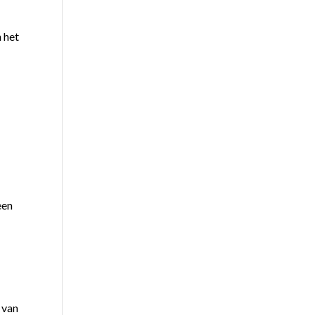
 het
een
 van