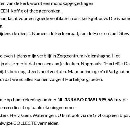
rlaten van de kerk wordt een mondkapje gedragen
 GEEN koffie of thee gedronken.
aandacht voor een goede ventilatie in ons kerkgebouw. Die is name
n.
jdens de dienst.
Namens de kerkenraad, Jan de Heer en Jan Ditew
eleven tijdens mijn verblijf in Zorgcentrum Nolenshaghe. Het
 fijn als je merkt dat mensen aan je denken. Nogmaals: “Hartelijk D
j. Ik heb nog steeds heel veel pijn. Maar online op m’n iPad gaat h
i dat we nu alles kunnen volgen! Hartelijke groeten.
onie op bankrekeningnummer
NL 33 RABO 03681 595 66
t.n.v. de
k en eredienst op bankrekeningnummer
sters Herv. Gem. Wateringen. U kunt ook via de Givt-
app een bijd
taalwijze COLLECTE vermelden.