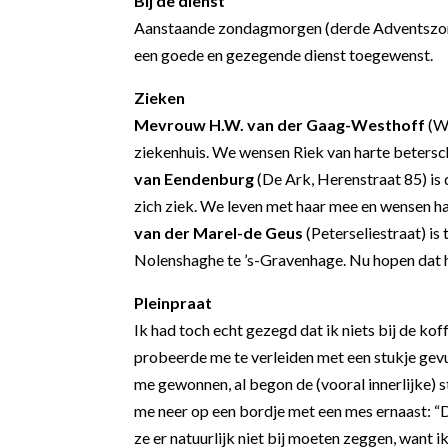
Bij de dienst
Aanstaande zondagmorgen (derde Adventszo
een goede en gezegende dienst toegewenst.
Zieken
Mevrouw H.W. van der Gaag-Westhoff
(Wi
ziekenhuis. We wensen Riek van harte beters
van Eendenburg
(De Ark, Herenstraat 85) is 
zich ziek. We leven met haar mee en wensen h
van der Marel-de Geus
(Peterseliestraat) is
Nolenshaghe te ’s-Gravenhage. Nu hopen dat haa
Pleinpraat
Ik had toch echt gezegd dat ik niets bij de ko
probeerde me te verleiden met een stukje gevu
me gewonnen, al begon de (vooral innerlijke) s
me neer op een bordje met een mes ernaast: “Da
ze er natuurlijk niet bij moeten zeggen, want 