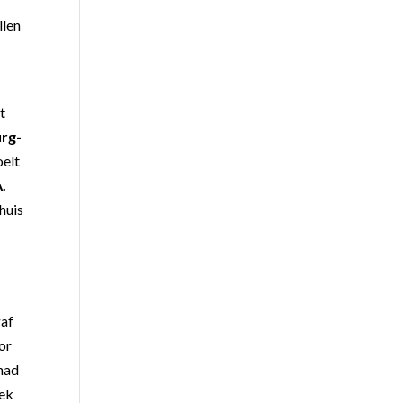
llen
t
rg-
oelt
.
huis
gaf
oor
 had
oek