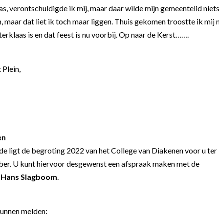
was, verontschuldigde ik mij, maar daar wilde mijn gemeentelid niet
 maar dat liet ik toch maar liggen. Thuis gekomen troostte ik mij
erklaas is en dat feest is nu voorbij. Op naar de Kerst…….
 Plein,
en
 ligt de begroting 2022 van het College van Diakenen voor u ter
mber. U kunt hiervoor desgewenst een afspraak maken met de
,
Hans Slagboom
.
kunnen melden: