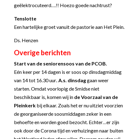
geëlektrocuteerd….!! Hoezo goede nachtrust?
Tenslotte
Een hartelijke groet vanuit de pastorie aan Het Plein.
Ds. Henzen
Overige berichten
Start van de seniorensoos van de PCOB.
Eén keer per 14 dagen is er soos op dinsdagmiddag
van 14 tot 16.30 uur
. A.s. dinsdag
gaan weer
starten. Omdat voorlopig de Smidse niet
beschikbaar is, komen wij in
de Voorzaal van de
Pleinkerk
bij elkaar.
Zoals het er nu uitziet voorzien
de georganiseerde soosmiddagen zeker in een
behoefte en worden
goed bezocht. Echter…er zijn
ook door de Corona tijd en verhuizingen naar buiten
het Westland
leden afgevallen. Daarom zouden wij